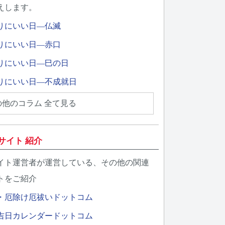
えします。
りにいい日―仏滅
りにいい日―赤口
りにいい日―巳の日
りにいい日―不成就日
の他のコラム 全て見る
サイト 紹介
イト運営者が運営している、その他の関連
トをご紹介
・厄除け厄祓いドットコム
吉日カレンダードットコム