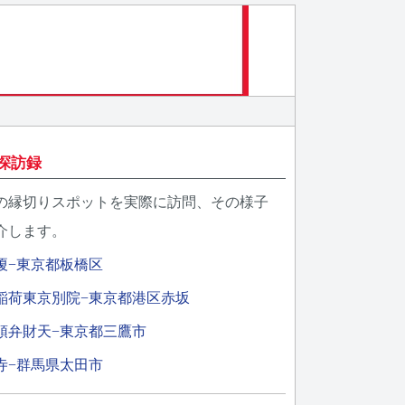
探訪録
の縁切りスポットを実際に訪問、その様子
介します。
榎−東京都板橋区
稲荷東京別院−東京都港区赤坂
頭弁財天−東京都三鷹市
寺−群馬県太田市