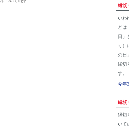
習について紹介
縁切
いわ
どは
日」
り）
の日
縁切
す。
今年
縁切
縁切
いて