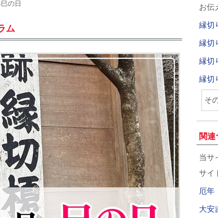
―巳の日
お伝
縁切
ラム
縁切
縁切
縁切
そ
関連
当サ
サイ
厄年
大安